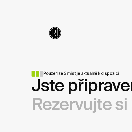
Jste připrave
Pouze 1 ze 3 míst je aktuálně k dispozici
Rezervujte si