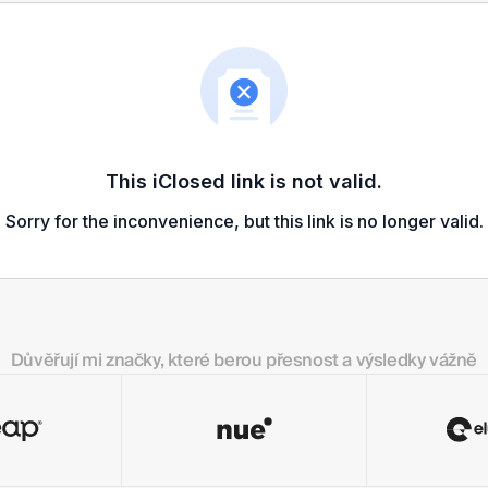
Důvěřují mi značky, které berou přesnost a výsledky vážně