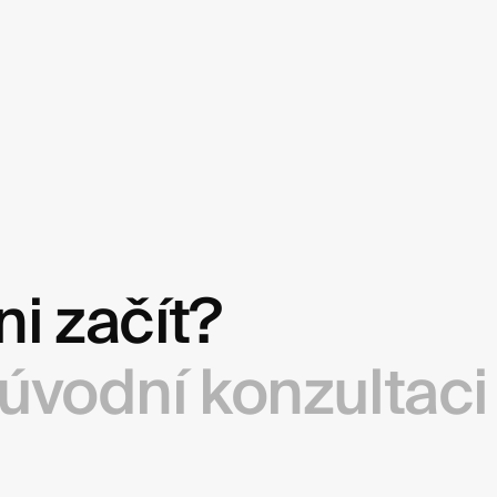
ni začít?
 úvodní konzultaci